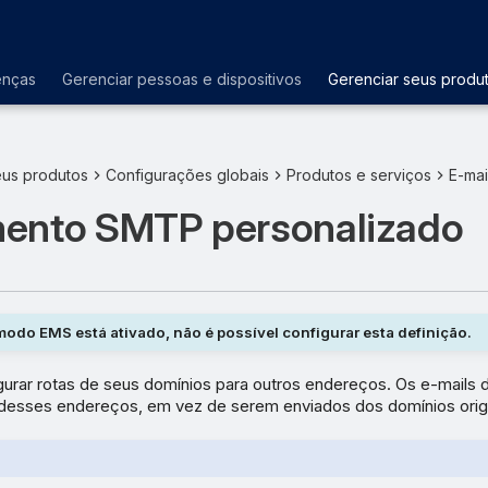
enças
Gerenciar pessoas e dispositivos
Gerenciar seus produ
eus produtos
Configurações globais
Produtos e serviços
E-mai
ento SMTP personalizado
odo EMS está ativado, não é possível configurar esta definição.
urar rotas de seus domínios para outros endereços. Os e-mails 
r desses endereços, em vez de serem enviados dos domínios origi