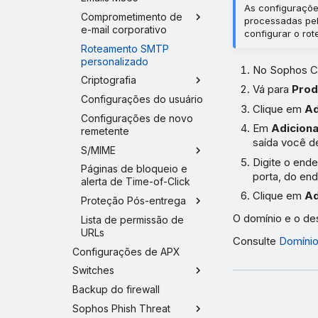
As configuraçõ
Comprometimento de
processadas pel
e-mail corporativo
configurar o ro
Roteamento SMTP
personalizado
No Sophos Ce
Criptografia
Vá para
Prod
Configurações do usuário
Clique em
Ad
Configurações de novo
Em
Adicion
remetente
saída você de
S/MIME
Digite o end
Páginas de bloqueio e
porta, do end
alerta de Time-of-Click
Clique em
Ad
Proteção Pós-entrega
O domínio e o des
Lista de permissão de
URLs
Consulte
Domínio
Configurações de APX
Switches
Backup do firewall
Sophos Phish Threat