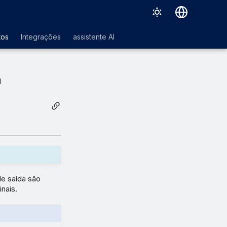
Deutsch
tos
Integrações
assistente AI
English
Español
l
Français
Italiano
日本語
한국어
Português (Brasil)
de saída são
中文（繁體）
nais.