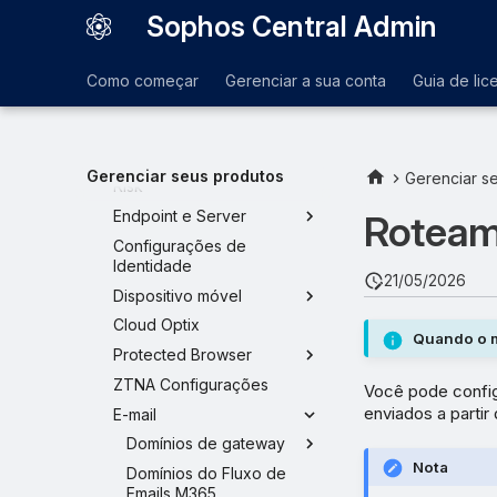
Plataforma
Sophos Central Admin
Controle de acesso
Proteção e remediação
Como começar
Gerenciar a sua conta
Guia de lic
Produtos e serviços
Configuração do MDR
Configuração do Managed
Gerenciar seus produtos
Gerenciar s
Risk
Endpoint e Server
Roteam
Configurações de
Identidade
21/05/2026
Dispositivo móvel
Cloud Optix
Quando o m
Protected Browser
ZTNA Configurações
Você pode config
enviados a parti
E-mail
Domínios de gateway
Nota
Domínios do Fluxo de
Emails M365