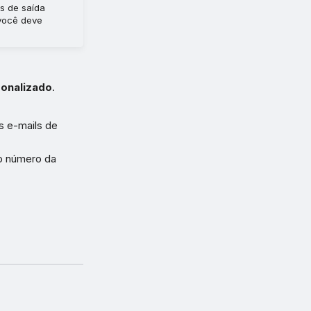
s de saída
você deve
onalizado
.
s e-mails de
 o número da