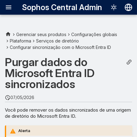
Sophos Central Admin
Deutsch
English
Gerenciar seus produtos
Configurações globais
Plataforma
Serviços de diretório
Español
Configurar sincronização com o Microsoft Entra ID
Français
Purgar dados do
Italiano
Microsoft Entra ID
日本語
sincronizados
한국어
07/05/2026
Português (Br
Você pode remover os dados sincronizados de uma origem
中文（繁體）
de diretório do Microsoft Entra ID.
Alerta