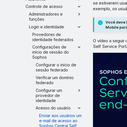
se estiverem usa
Controle de acesso
exemplo, os usuá
Administradores e
funções
Você deve 
Login e identidade
Mobile para
Provedores de
identidade federados
O vídeo a seguir
Self Service Porta
Configurações de
início de sessão do
Sophos
Configurar o início de
sessão federado
Verificar um domínio
federado
Configurar um
provedor de
identidade
Acesso do usuário
Enviar aos usuários um
e-mail de acesso ao
Sophos Central Self