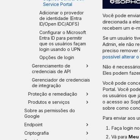
Service Portal
Adicionar o provedor
Você pode enviar
de identidade (Entra
direcionada a ele
ID/Open IDC/ADFS)
recebem um e-ma
Configurar o Microsoft
Se um usuário ti
Entra ID para permitir
que os usuários façam
Admin, ele não r
login usando o UPN
preciso remover 
possível alterar 
Opções de login
Gerenciamento de
Não é necessário
credenciais de API
Eles podem fazer
Gerenciador de credenciais
Você pode conced
de integração
Portal. Você pod
Proteção e remediação
os usuários que 
o acesso ao Soph
Produtos e serviços
sobre como con
Sobre as permissões do
Google
Para enviar aos u
Endpoint
Faça login n
Criptografia
Vá para
Meu 