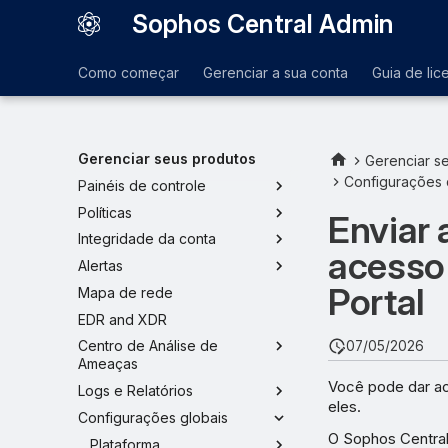
Sophos Central Admin
Como começar
Gerenciar a sua conta
Guia de lic
Gerenciar seus produtos
Gerenciar s
Configurações 
Painéis de controle
Políticas
Enviar 
Integridade da conta
acesso 
Alertas
Portal
Mapa de rede
EDR and XDR
Centro de Análise de
07/05/2026
Ameaças
Você pode dar ao
Logs e Relatórios
eles.
Configurações globais
O Sophos Central
Plataforma