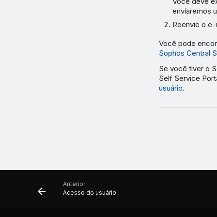
Você deve exe
enviaremos u
Reenvie o e-
Você pode encont
Sophos Central Se
Se você tiver o 
Self Service Por
usuário
.
Anterior
Acesso do usuário