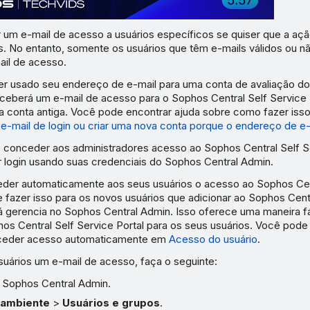
 um e-mail de acesso a usuários específicos se quiser que a açã
s. No entanto, somente os usuários que têm e-mails válidos ou nã
il de acesso.
ver usado seu endereço de e-mail para uma conta de avaliação d
eceberá um e-mail de acesso para o Sophos Central Self Service 
a conta antiga. Você pode encontrar ajuda sobre como fazer is
o e-mail de login ou criar uma nova conta porque o endereço de e-
 conceder aos administradores acesso ao Sophos Central Self Se
 login usando suas credenciais do Sophos Central Admin.
er automaticamente aos seus usuários o acesso ao Sophos Cent
e fazer isso para os novos usuários que adicionar ao Sophos Cent
já gerencia no Sophos Central Admin. Isso oferece uma maneira fá
os Central Self Service Portal para os seus usuários. Você pode
ceder acesso automaticamente em
Acesso do usuário
.
suários um e-mail de acesso, faça o seguinte:
o Sophos Central Admin.
ambiente
>
Usuários e grupos
.