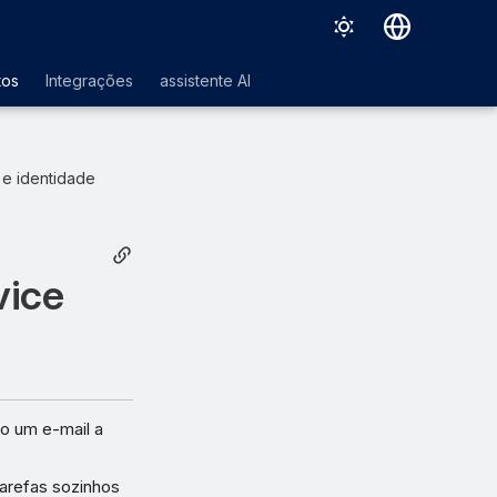
Deutsch
tos
Integrações
assistente AI
English
Español
 e identidade
Français
Italiano
日本語
vice
한국어
Português (Brasil)
中文（繁體）
o um e-mail a
tarefas sozinhos