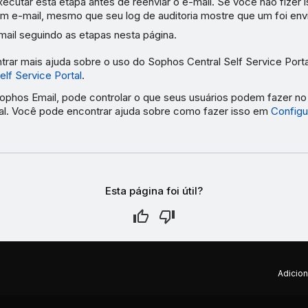
cutar esta etapa antes de reenviar o e-mail. Se você não fizer i
m e-mail, mesmo que seu log de auditoria mostre que um foi env
mail seguindo as etapas nesta página.
rar mais ajuda sobre o uso do Sophos Central Self Service Port
lf Service Portal
.
Sophos Email, pode controlar o que seus usuários podem fazer n
tal. Você pode encontrar ajuda sobre como fazer isso em
Config
Esta página foi útil?
Adicion