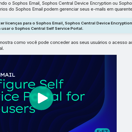
ndo o Sophos Email, Sophos Central Device Encryption ou Sopho
rios do Sophos Email podem gerenciar seus e-mails em quarente
ter licenças para o Sophos Email, Sophos Central Device Encrypti
 usar o Sophos Central Self Service Portal.
 mostra como você pode conceder aos seus usuários o acesso a
l.