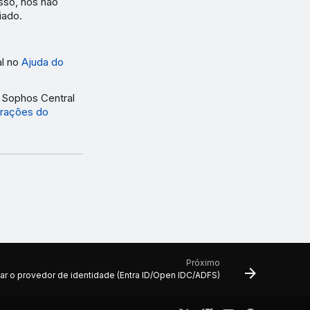
sso, nós não
iado.
al no
Ajuda do
o Sophos Central
urações do
Próximo
ar o provedor de identidade (Entra ID/Open IDC/ADFS)