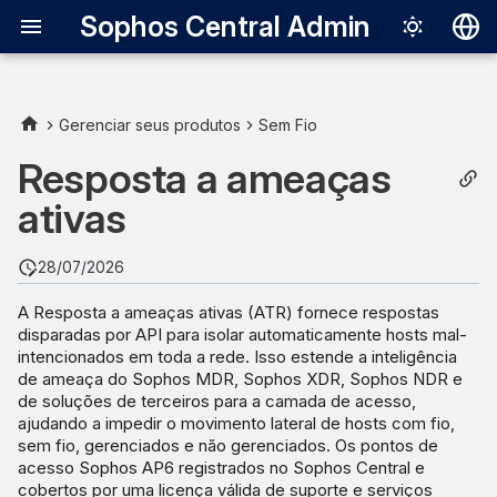
Sophos Central Admin
Deutsch
English
Gerenciar seus produtos
Sem Fio
Español
Resposta a ameaças
Français
ativas
Italiano
28/07/2026
日本語
A Resposta a ameaças ativas (ATR) fornece respostas
한국어
disparadas por API para isolar automaticamente hosts mal-
intencionados em toda a rede. Isso estende a inteligência
Português (Br
de ameaça do Sophos MDR, Sophos XDR, Sophos NDR e
中文（繁體）
de soluções de terceiros para a camada de acesso,
ajudando a impedir o movimento lateral de hosts com fio,
sem fio, gerenciados e não gerenciados. Os pontos de
acesso Sophos AP6 registrados no Sophos Central e
cobertos por uma licença válida de suporte e serviços