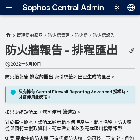
Sophos Central Admin
Deutsch
English
管理您的產品
防火牆管理
防火牆
防火牆報告
Español
防火牆報告 - 排程匯出
Français
2022年6月10日
Italiano
防火牆報告
排定的匯出
索引標籤列出已生成的匯出。
日本語
한국어
只有擁有 Central Firewall Reporting Advanced 授權時，
才能使用此選項。
Português (Br
如果要縮短清單，您可使用
筛选器
。
中文（繁體）
對於每個範本，該清單顯示範本何時產生，範本名稱，防火墻
從哪個範本獲取資料，範本建立者以及範本匯出檔案類型。
如果
範本中的防火墻
下有多個防火牆，您可按一下文字，例如