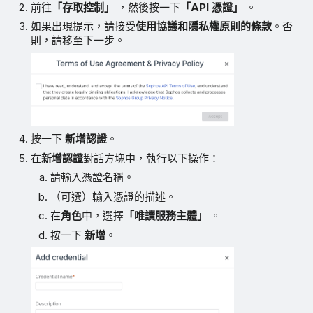
前往
「存取控制」
，然後按一下
「API 憑證」
。
如果出現提示，請接受
使用協議和隱私權原則的條款
。否
則，請移至下一步。
按一下
新增認證
。
在
新增認證
對話方塊中，執行以下操作：
請輸入憑證名稱。
（可選）輸入憑證的描述。
在
角色
中，選擇
「唯讀服務主體」
。
按一下
新增
。