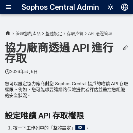
Sophos Central Admin
Deutsch
English
管理您的產品
整體設定
存取控管
API 憑證管理
設定唯讀 API 存取權限
Español
協力廠商透過 API 進行
Français
存取
資料區域的 API 主機
Italiano
共用內容
2026年5月6日
日本語
您可以設定協力廠商對您 Sophos Central 帳戶的唯讀 API 存取
한국어
權限。例如，您可能想要讓網路保險提供者評估並監控您組織
的安全狀況。
Português (Br
中文（繁體）
設定唯讀 API 存取權限
按一下工作列中的「整體設定」
。