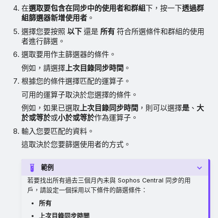
在
選取要包含在同步中的使用者和群組
下，按一下
透過群
組篩選器新增使用者
。
選擇您要按照
以下
還是
所有
符合所選條件和群組的使用
者進行篩選。
選取要用作主篩選器的條件。
例如，請選擇
上次目錄同步時間
。
根據您的條件選擇匹配的運算子。
可用的運算子取決於您選擇的條件。
例如，如果已選取
上次目錄同步時間
，則可以選擇
是
、
大
於或等於
或
小於或等於
作為運算子。
輸入您要匹配的資料。
這取決於您要篩選使用者的方式。
範例
若要找出所有過去三個月內未與 Sophos Central 同步的用
戶，請設定一個採用以下條件的篩選條件：
所有
上次目錄同步時間