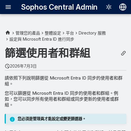
Sophos Central Admin
Deutsch
English
管理您的產品
整體設定
平台
Directory 服務
設定與 Microsoft Entra ID 進行同步
所有使用者與群組
Español
篩選使用者和群組
Français
按群組物件 ID 篩選
Italiano
2026年7月3日
透過群組篩選器新增使用者
日本語
請依照下列說明篩選從 Microsoft Entra ID 同步的使用者和群
透過使用者篩選器新增使用者
組。
한국어
您可以篩選從 Microsoft Entra ID 同步的使用者和群組。例
Português (Br
如，您可以同步所有使用者和群組或同步更新的使用者或群
組。
中文（繁體）
您必須是管理員才能設定或變更篩選器。