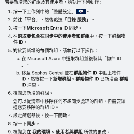
若要新增您的群組及其使用者，請執行下列動作 :
按一下工作列中的「整體設定」
。
前往「
平台
」，然後點選「
目錄 服務
」。
按一下
Microsoft Entra ID 同步
。
在
選取要包含在同步中的使用者和群組
中，按一下
群組物
件 ID
。
對於要新增的每個群組，請執行以下操作：
在 Microsoft Azure 中選取群組並複製其「物件 ID
」。
移至 Sophos Central 並在
群組物件 ID
中貼上物件
ID，然後按一下
新增群組
。
群組物件 ID
已新增至
群組
ID
清單。
檢閱您新增的群組。
您可以從清單中移除任何不想同步處理的群組，但需要知
道您要移除的群組 ID。
設定篩選器後，按一下
開啟
。
按一下
同步
。
檢閱您在
我的環境
>
使用者與群組
所做的更改。