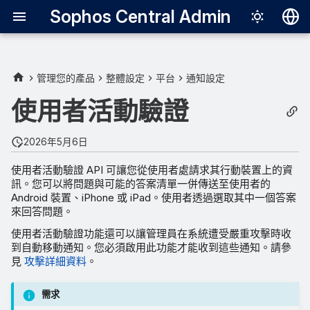
Sophos Central Admin
Deutsch
English
管理您的產品
整體設定
平台
通知設定
使用者活動驗證狀態
Español
使用者活動驗證
Français
2026年5月6日
Italiano
使用者活動驗證 API 可讓您從使用者處請求其行動裝置上的資
日本語
訊。您可以將問題與可能的答案清單一併傳送至使用者的
Android 裝置、iPhone 或 iPad。使用者透過選取其中一個答案
한국어
來回答問題。
Português (Br
使用者活動驗證功能還可以讓管理員在系統遭受嚴重攻擊時收
到自動移動通知。您必須啟用此功能才能收到這些通知。請參
中文（繁體）
見
攻擊詳細資料
。
需求