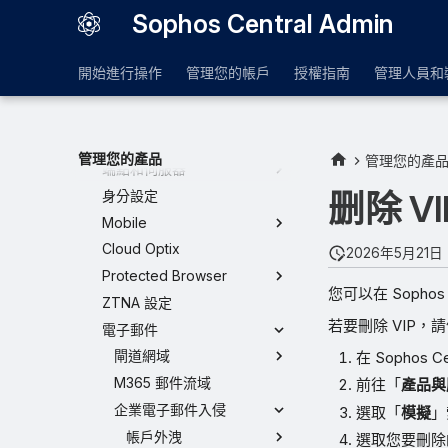
平台
Sophos Central Admin
存取控管
防護與補救
開始進行操作
管理您的帳戶
授權指南
管理人員和
產品與服務
MDR設定
Managed Risk - 設定
管理您的產品
管理您的產
端點和伺服器
删除 VI
身分設定
Mobile
Cloud Optix
2026年5月21日
Protected Browser
您可以在 Sophos
ZTNA 設定
若要刪除 VIP，
電子郵件
閘道網域
在 Sophos
M365 郵件流域
前往「
產品與
企業電子郵件入侵
選取「
模擬
」
帳戶外洩
選取您要刪除的