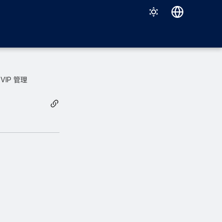
Deutsch
English
Español
VIP 管理
Français
Italiano
日本語
한국어
Português (Brasil)
中文（繁體）