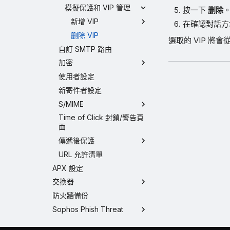
模擬保護和 VIP 管理
按一下
删除
新增 VIP
在確認對話
删除 VIP
選取的 VIP 將會
自訂 SMTP 路由
加密
使用者設定
新寄件者設定
S/MIME
Time of Click 封鎖/警告頁
面
傳遞後保護
URL 允許清單
APX 設定
交換器
防火牆備份
Sophos Phish Threat
About Google permissions