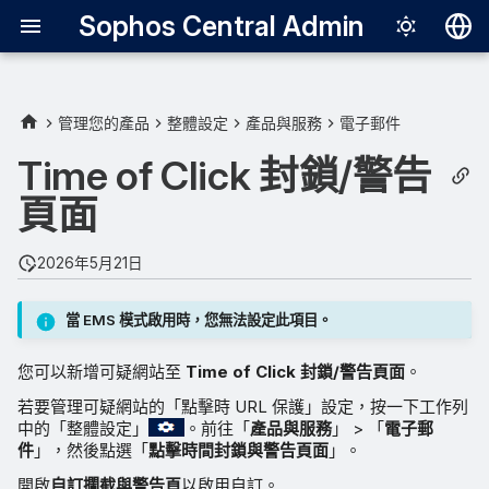
Sophos Central Admin
Deutsch
English
管理您的產品
整體設定
產品與服務
電子郵件
Español
Time of Click 封鎖/警告
Français
頁面
Italiano
2026年5月21日
日本語
한국어
當 EMS 模式啟用時，您無法設定此項目。
Português (Br
您可以新增可疑網站至
Time of Click 封鎖/警告頁面
。
中文（繁體）
若要管理可疑網站的「點擊時 URL 保護」設定，按一下工作列
中的「整體設定」
。前往「
產品與服務
」 > 「
電子郵
件
」，然後點選「
點擊時間封鎖與警告頁面
」。
開啟
自訂攔截與警告頁
以啟用自訂。