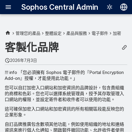
Sophos Central Admin
Deutsch
English
管理您的產品
整體設定
產品與服務
電子郵件
加密
Español
客製化品牌
Français
2026年7月3日
Italiano
!!! info 「您必須擁有 Sophos 電子郵件的『Portal Encryption
日本語
Add-on』授權，才能使用此功能。」
한국어
您可以自訂加密入口網站和加密資訊的品牌設計，包含貴組織
的商標和色彩。您也可以選擇系統管理員，授予其存取管理入
Português (Br
口網站的權限，並設定寄件者和收件者可以使用的功能。
中文（繁體）
這可確保加密入口網站和加密資訊的所有相關區段能反映您的
企業形象。
自訂品牌推廣包含數項其他功能，例如使用組織的地址和連絡
資訊來進行個人化通知、開啟郵件撤回功能、允許收件者使用