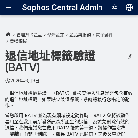
Sophos Central Admin
Deutsch
English
管理您的產品
整體設定
產品與服務
電子郵件
閘道網域
Español
退信地址標籤驗證
Français
(BATV)
Italiano
日本語
2026年6月9日
한국어
「退信地址標籤驗證」（BATV）會檢查傳入訊息是否包含有效
的退信地址標籤。如果缺少某個標籤，系統將執行您指定的動
Português (Br
作。
中文（繁體）
當您啟用 BATV 並為現有網域設定動作時，BATV 會將該動作
套用至在啟用前所發送訊息所產生的退信。為避免刪除有效的
退信，我們建議您在啟用 BATV 後的第一週，將操作設定為
「
隔離
」而非「
刪除
」。如果 BATV 已關閉，之後又重新開