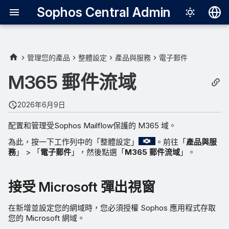
Sophos Central Admin
Deutsch
English
管理您的產品
整體設定
產品與服務
電子郵件
接受 Microsoft 彈出視窗
Español
M365 郵件流域
Français
新增並設定網域
2026年6月9日
Italiano
刪除 Sophos Gateway 連線
配置和管理受Sophos Mailflow保護的 M365 域。
日本語
為此，按一下工作列中的「整體設定」
。前往「
產品與服
管理網域
한국어
務
」 > 「
電子郵件
」，然後點選「
M365 郵件流域
」。
Português (Br
接受 Microsoft 彈出視窗
中文（繁體）
在新增並設定您的網域時，您必須授權 Sophos 應用程式存取
您的 Microsoft 網域。