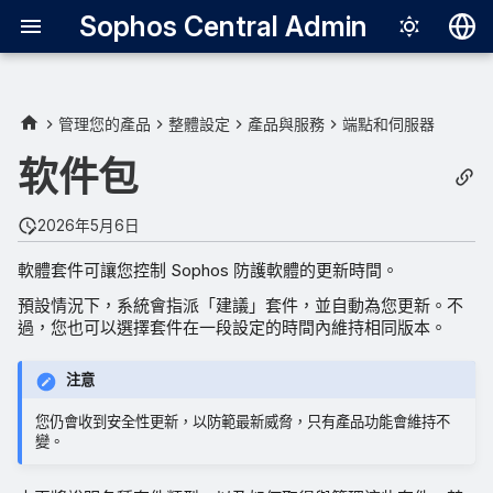
Sophos Central Admin
Deutsch
English
管理您的產品
整體設定
產品與服務
端點和伺服器
Español
软件包
Français
2026年5月6日
Italiano
軟體套件可讓您控制 Sophos 防護軟體的更新時間。
日本語
預設情況下，系統會指派「建議」套件，並自動為您更新。不
한국어
過，您也可以選擇套件在一段設定的時間內維持相同版本。
Português (Br
注意
中文（繁體）
您仍會收到安全性更新，以防範最新威脅，只有產品功能會維持不
變。