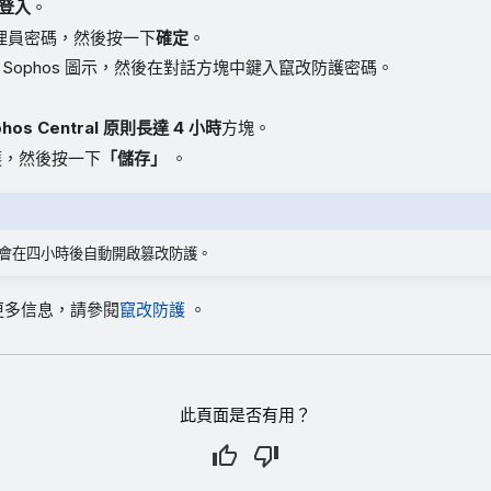
登入
。
管理員密碼，然後按一下
確定
。
 Sophos 圖示，然後在對話方塊中鍵入竄改防護密碼。
。
hos Central 原則長達 4 小時
方塊。
護，然後按一下
「儲存」
。
tral 會在四小時後自動開啟篡改防護。
更多信息，請參閱
竄改防護
。
此頁面是否有用？