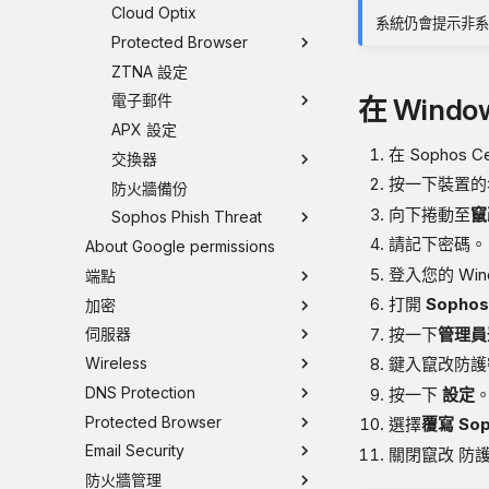
Cloud Optix
系統仍會提示非系統管
Protected Browser
ZTNA 設定
電子郵件
在 Window
APX 設定
在 Sophos 
交換器
按一下裝置的
防火牆備份
向下捲動至
竄
Sophos Phish Threat
請記下密碼。
About Google permissions
登入您的 Win
端點
打開
Sophos
加密
按一下
管理員
伺服器
Wireless
鍵入竄改防護
DNS Protection
按一下
設定
Protected Browser
選擇
覆寫 Sop
Email Security
關閉竄改 防
防火牆管理