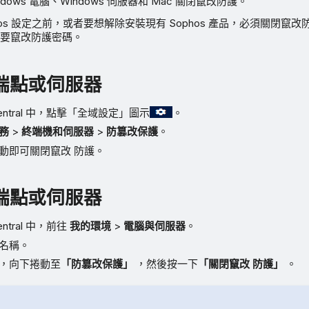
dows 電腦、Windows 伺服器和 Mac 關閉竄改防護。
hos 設定之前，或者要想解除安裝現有 Sophos 產品，必須關閉竄
要竄改防護密碼。
端點或伺服器
 Central 中，點擊「全域設定」圖示
。
務
>
終端機和伺服器
>
防篡改保護
。
動即可關閉竄改 防護。
端點或伺服器
Central 中，前往
我的環境
>
電腦與伺服器
。
名稱。
，向下捲動至
「防篡改保護」
，然後按一下
「關閉竄改 防護」
。