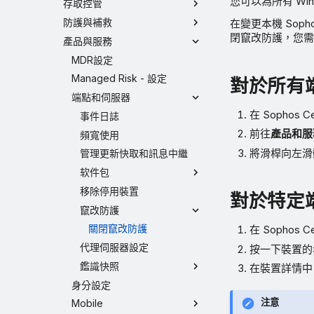
您可以為所有 Win
存取控管
防護與補救
在變更本機 Sop
閉竄改防護，您需
產品與服務
MDR設定
Managed Risk - 設定
對於所有
端點和伺服器
在 Sophos
事件日誌
前往
產品和服
頻寬使用
將滑桿向左滑
管理更新快取和訊息中繼
软件包
移除停用裝置
對於特定
竄改防護
關閉竄改防護
在 Sophos 
代理伺服器設定
按一下裝置的
鑑識快照
在裝置詳情中
身分設定
注意
Mobile