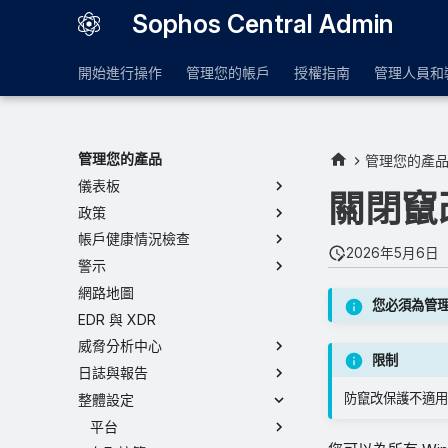
Sophos Central Admin
開始進行操作
管理您的帳戶
授權指南
管理人員和
管理您的產品
管理您的產
儀表板
關閉竄
政策
帳戶健康情況檢查
2026年5月6日
警示
網路地圖
您必須為管
EDR 與 XDR
威脅分析中心
限制
日誌與報告
防竄改保護不適用於 
整體設定
平台