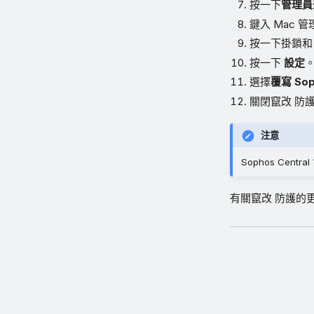
按一下
管理員
鍵入 Mac 
按一下掛鎖和
按一下
設定
選擇
覆寫 Sop
關閉竄改 防
注意
Sophos Cen
有關竄改 防護的