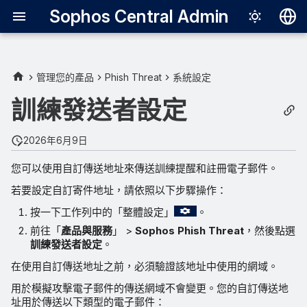
Sophos Central Admin
Deutsch
English
管理您的產品
Phish Threat
系統設定
訓練提醒電子郵件的發送間隔
Español
訓練發送者設定
Français
2026年6月9日
Italiano
您可以使用自訂傳送地址來傳送訓練提醒和註冊電子郵件。
日本語
若要設定自訂寄件地址，請依照以下步驟操作：
한국어
按一下工作列中的「整體設定」
。
Português (Br
前往「
產品與服務
」 >
Sophos Phish Threat
，然後點選
訓練發送者設定
。
中文（繁體）
在使用自訂傳送地址之前，必須驗證該地址中使用的網域。
用於模擬攻擊電子郵件的傳送網域不會變更。您的自訂傳送地
址用於傳送以下類型的電子郵件：