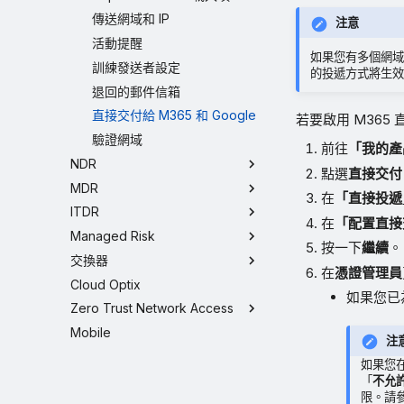
傳送網域和 IP
注意
活動提醒
如果您有多個網域，
訓練發送者設定
的投遞方式將生效
退回的郵件信箱
直接交付給 M365 和 Google
若要啟用 M36
驗證網域
前往
「我的產
NDR
點選
直接交付 
MDR
在
「直接投遞
ITDR
在
「配置直接
Managed Risk
按一下
繼續
。
交換器
在
憑證管理員
Cloud Optix
如果您已
Zero Trust Network Access
Mobile
注
如果您在
「
不允
限。請