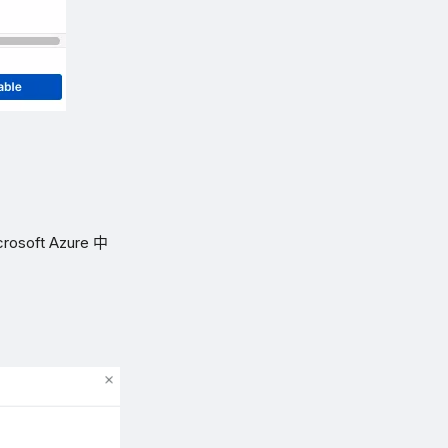
crosoft Azure 中
。