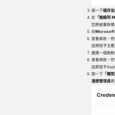
按一下
儲存並
在
「連線到 Mi
您將被重新
在
Microso
查看條款，然
這將授予主應
選擇一個微軟
查看條款，然
這將授予Soph
按一下
「關閉
憑證管理員
頁