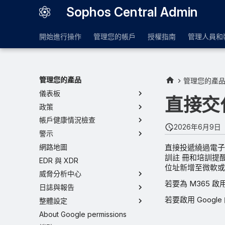
Sophos Central Admin
開始進行操作
管理您的帳戶
授權指南
管理人員和
管理您的產品
管理您的產
儀表板
直接交付
政策
帳戶健康情況檢查
2026年6月9日
警示
直接投遞繞過電子郵件
網路地圖
訓註 冊和培訓提
EDR 與 XDR
位址新增至微軟或
威脅分析中心
若要為 M365 
日誌與報告
若要啟用 Goog
整體設定
About Google permissions