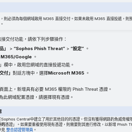
則必須為每個網域啟用 M365 直接交付。如果未啟用 M365 直接投遞，則預
。
5 直接交付功能，請依下列步驟操作：
品」
>
“Sophos Phish Threat”
>
“設定”
。
M365/Google
。
」欄中，啟用您網域的直接投遞功能。
交付」
對話方塊中，選擇
Microsoft M365
。
頁面上，新增具有必要 M365 權限的 Phish Threat 憑證。
為此網域配置憑證，請選擇現有憑證。
意
Sophos Central中建立了用於其他目的的憑證，但沒有獲得網路釣魚威脅
許的
憑證」。如果要重複使用現有憑證，則需要對其進行修改，以新增 Phish Thr
參見
整合認證管理員
。