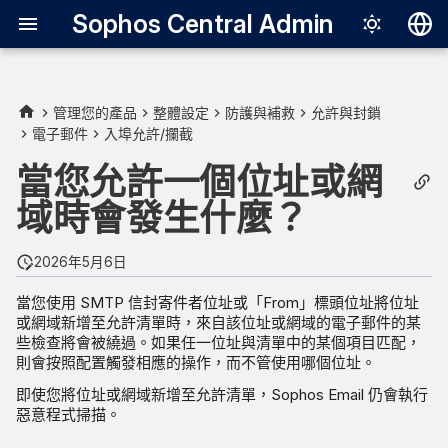
Sophos Central Admin
Deutsch
English
管理您的產品
整體設定
防護與補救
允許與封鎖
電子郵件
入埠允許/攔截
管理員允許地址或域名
Español
當您允許一個位址或網
Français
使用者允許一個位址或網域
域時會發生什麼？
Italiano
日本語
2026年5月6日
한국어
當您使用 SMTP 信封寄件者位址或「From」標頭位址將位址
或網域新增至允許清單時，來自該位址或網域的電子郵件的某
Português (Br
些檢查將會被繞過。如果任一位址與清單中的某個項目匹配，
中文（繁體）
則會按照配置觸發相應的操作，而不管使用哪個位址。
即使您將位址或網域新增至允許清單，Sophos Email 仍會執行
惡意程式掃描。