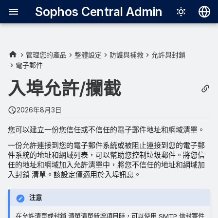
Sophos Central Admin
Deutsch
English
管理您的產品
整體設定
防護與補救
允許與封鎖
電子郵件
Español
入埠允許/攔截
Français
Italiano
2026年8月3日
日本語
您可以建立一份您信任或不信任的電子郵件地址和網域清單。
한국어
一份允許連接到您的電子郵件系統或被阻止連接到您的電子郵
件系統的地址和網域列表，可以幫助您控制垃圾郵件。將您信
Português (Br
任的地址和網域加入允許清單中，將您不信任的地址和網域加
入封鎖 清單。該設定僅適用於入埠訊息。
中文（繁體）
注意
在允許清單或封鎖 清單清單新增項目時，可以使用 SMTP 信封寄件