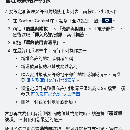
管理最終用戶列表
若要設定和管理允許和封鎖使用者列表，請按以下步驟操作：
在 Sophos Central 中，點擊「全域設定」圖示
。
前往「
防護與補救
」 >
「允許與封鎖」
> 「
電子郵件
」，
然後選取「
傳入允許/封鎖
」索引標籤。
點選
「最終使用者清單」
。
在最終用戶清單中，執行下列操作之一：
新增允許的地址或網域名稱。
新增被屏蔽的地址或網域名稱。
匯入要封鎖或允許的電子郵件地址或網域清單。請參
見
匯入及匯出允許/封鎖清單
。
將選定項目或整個允許/封鎖清單匯出為 CSV 檔案。請
參見
匯入及匯出允許/封鎖清單
刪除一個或多個地址或網域。
當您再次為使用者新增相同的位址或網域時，請選擇
「覆蓋重
複項」
。將使用您最近的選擇。
使用者清單附帶
進階搜尋
選項。您可以按允許或封鎖、寄件者