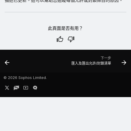
描述已更新。這可以幫助您追蹤每個允許或封鎖條目的原因。
此頁面是否有用？
下一步
匯入及匯出允許/封鎖清單
©
2026 Sophos Limited.