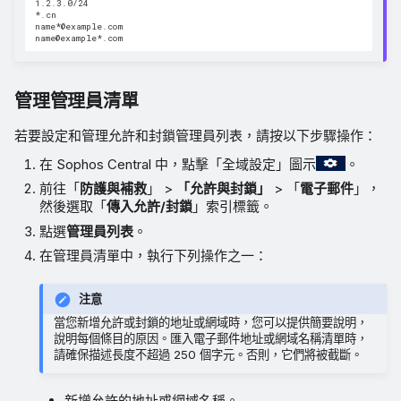
1.2.3.0/24

*.cn

name*@example.com

管理管理員清單
若要設定和管理允許和封鎖管理員列表，請按以下步驟操作：
在 Sophos Central 中，點擊「全域設定」圖示
。
前往「
防護與補救
」 >
「允許與封鎖」
> 「
電子郵件
」，
然後選取「
傳入允許/封鎖
」索引標籤。
點選
管理員列表
。
在管理員清單中，執行下列操作之一：
注意
當您新增允許或封鎖的地址或網域時，您可以提供簡要說明，
說明每個條目的原因。匯入電子郵件地址或網域名稱清單時，
請確保描述長度不超過 250 個字元。否則，它們將被截斷。
新增允許的地址或網域名稱。