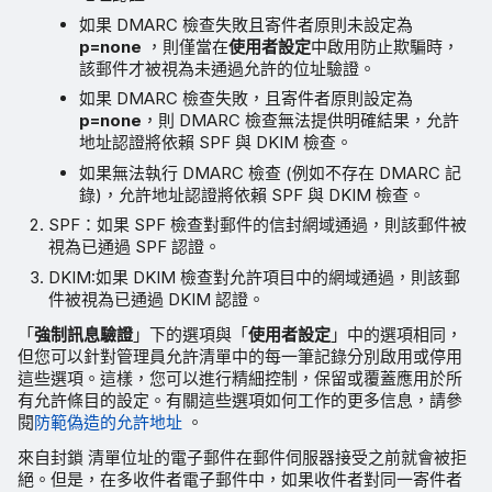
如果 DMARC 檢查失敗且寄件者原則未設定為
p=none
，則僅當在
使用者設定
中啟用防止欺騙時，
該郵件才被視為未通過允許的位址驗證。
如果 DMARC 檢查失敗，且寄件者原則設定為
p=none
，則 DMARC 檢查無法提供明確結果，允許
地址認證將依賴 SPF 與 DKIM 檢查。
如果無法執行 DMARC 檢查 (例如不存在 DMARC 記
錄)，允許地址認證將依賴 SPF 與 DKIM 檢查。
SPF：如果 SPF 檢查對郵件的信封網域通過，則該郵件被
視為已通過 SPF 認證。
DKIM:如果 DKIM 檢查對允許項目中的網域通過，則該郵
件被視為已通過 DKIM 認證。
「
強制訊息驗證
」下的選項與「
使用者設定
」中的選項相同，
但您可以針對管理員允許清單中的每一筆記錄分別啟用或停用
這些選項。這樣，您可以進行精細控制，保留或覆蓋應用於所
有允許條目的設定。有關這些選項如何工作的更多信息，請參
閱
防範偽造的允許地址
。
來自封鎖 清單位址的電子郵件在郵件伺服器接受之前就會被拒
絕。但是，在多收件者電子郵件中，如果收件者對同一寄件者