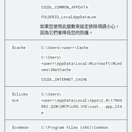
CSIDL_COMMON_APPDATA
FOLDERID_LocalAppDataLow
如果您使用此變數來設定排除項請小心，
因為它們會降低您的防護。
$cache
C:\Users\<user>\Cache
C:\Users\
<user>\AppData\Local\Microsoft\Wind
ows\INetCache
CSIDL_INTERNET_CACHE
$clicko
C:\Users\
nce
<user>\AppData\Local\Apps\2.0\17NXG
R82.QZW\OM7PJJ9G.3YE\cust...app_234
e
$common
C:\Program Files (x86)\Common