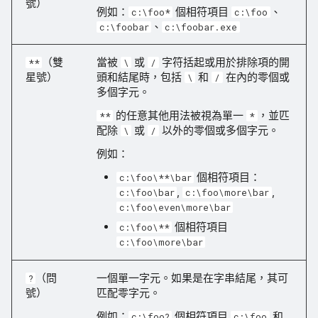
號）
例如：
個相符項目
、
c:\foo*
c:\foo
、
c:\foobar
c:\foobar.exe
（雙
當被
或
字符括起或用於排除項的開
**
\
/
星號）
頭和結尾時，包括
和
在內的零個或
\
/
多個字元。
的任意其他用法被視為單一
，並匹
**
*
配除
或
以外的零個或多個字元。
\
/
例如：
個相符項目：
c:\foo\**\bar
,
,
c:\foo\bar
c:\foo\more\bar
c:\foo\even\more\bar
個相符項目
c:\foo\**
c:\foo\more\bar
（問
一個單一字元。如果是在字串結尾，其可
?
號）
匹配零字元。
例如：
個相符項目
和
c:\foo?
c:\foo