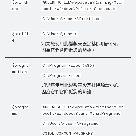
$printh
%USERPROFILE%\Appdata\Roaming\Micr
ood
osoft\Windows\Printer Shortcuts
C:\Users\<user>\PrintHood
$profil
C:\Users\<user>
e
如果您使用此變數來設定排除項請小心，
因為它們會降低您的防護。
$progra
C:\Program Files (x86)
mfiles
C:\Program Files
如果您使用此變數來設定排除項請小心，
因為它們會降低您的防護。
$progra
%USERPROFILE%\AppData\Roaming\Micr
ms
osoft\Windows\Start Menu\Programs
C:\Users\<user>\Programs
CSIDL_COMMON_PROGRAMS