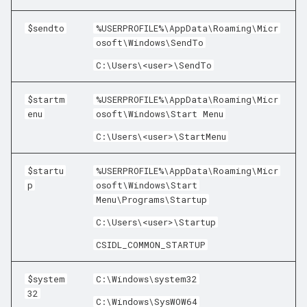
$sendto
%USERPROFILE%\AppData\Roaming\Micr
osoft\Windows\SendTo
C:\Users\<user>\SendTo
$startm
%USERPROFILE%\AppData\Roaming\Micr
enu
osoft\Windows\Start Menu
C:\Users\<user>\StartMenu
$startu
%USERPROFILE%\AppData\Roaming\Micr
p
osoft\Windows\Start
Menu\Programs\Startup
C:\Users\<user>\Startup
CSIDL_COMMON_STARTUP
$system
C:\Windows\system32
32
C:\Windows\SysWOW64