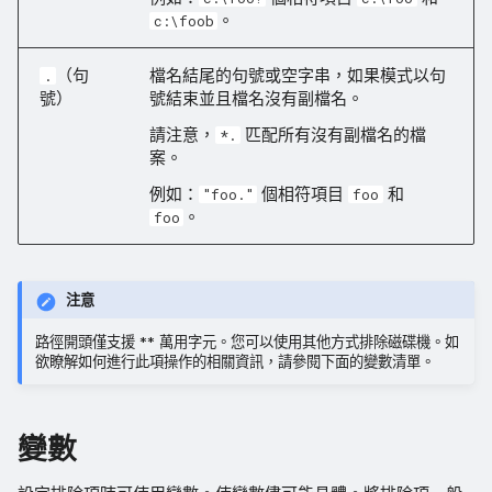
。
c:\foob
（句
檔名結尾的句號或空字串，如果模式以句
.
號）
號結束並且檔名沒有副檔名。
請注意，
匹配所有沒有副檔名的檔
*.
案。
例如：
個相符項目
和
"foo."
foo
。
foo
注意
路徑開頭僅支援 ** 萬用字元。您可以使用其他方式排除磁碟機。如
欲瞭解如何進行此項操作的相關資訊，請參閱下面的變數清單。
變數