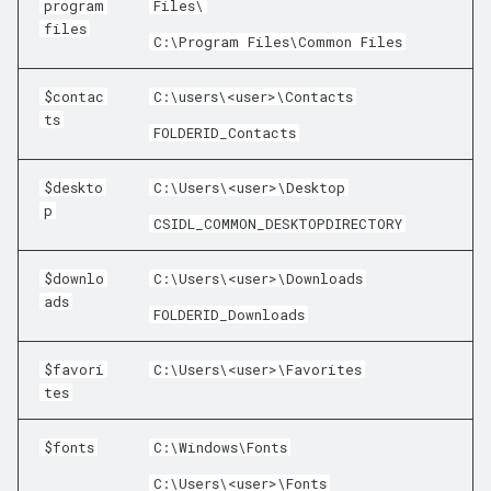
program
Files\
files
C:\Program Files\Common Files
$contac
C:\users\<user>\Contacts
ts
FOLDERID_Contacts
$deskto
C:\Users\<user>\Desktop
p
CSIDL_COMMON_DESKTOPDIRECTORY
$downlo
C:\Users\<user>\Downloads
ads
FOLDERID_Downloads
$favori
C:\Users\<user>\Favorites
tes
$fonts
C:\Windows\Fonts
C:\Users\<user>\Fonts