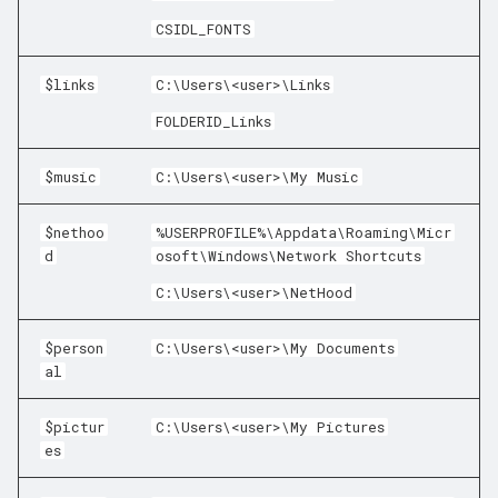
CSIDL_FONTS
$links
C:\Users\<user>\Links
FOLDERID_Links
$music
C:\Users\<user>\My Music
$nethoo
%USERPROFILE%\Appdata\Roaming\Micr
d
osoft\Windows\Network Shortcuts
C:\Users\<user>\NetHood
$person
C:\Users\<user>\My Documents
al
$pictur
C:\Users\<user>\My Pictures
es