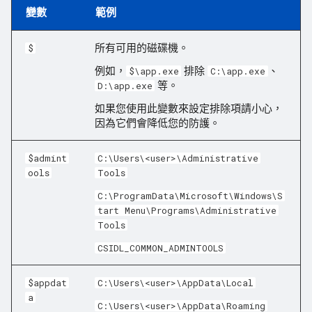
變數
範例
所有可用的磁碟機。
$
例如，
排除
、
$\app.exe
C:\app.exe
等。
D:\app.exe
如果您使用此變數來設定排除項請小心，
因為它們會降低您的防護。
$admint
C:\Users\<user>\Administrative
ools
Tools
C:\ProgramData\Microsoft\Windows\S
tart Menu\Programs\Administrative
Tools
CSIDL_COMMON_ADMINTOOLS
$appdat
C:\Users\<user>\AppData\Local
a
C:\Users\<user>\AppData\Roaming