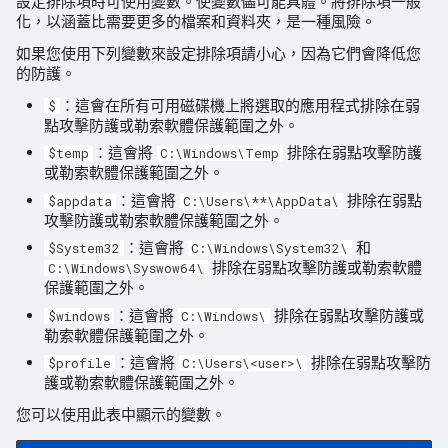
設定排除項時可使用變數。使變數儘可能具體。將排除項一般
化，以涵蓋比需要更多的檔案和資料夾，是一種風險。
如果您使用下列變數來設定排除項請小心，因為它們會降低您
的防護。
：這會在所有可用磁碟機上將選取的應用程式排除在弱
$
點攻擊防護或勒索軟體保護範圍之外。
：這會將
排除在弱點攻擊防護
$temp
C:\Windows\Temp
或勒索軟體保護範圍之外。
：這會將
排除在弱點
$appdata
C:\Users\**\AppData\
攻擊防護或勒索軟體保護範圍之外。
：這會將
和
$System32
C:\Windows\System32\
排除在弱點攻擊防護或勒索軟體
C:\Windows\Syswow64\
保護範圍之外。
：這會將
排除在弱點攻擊防護或
$windows
C:\Windows\
勒索軟體保護範圍之外。
：這會將
排除在弱點攻擊防
$profile
C:\Users\<user>\
護或勒索軟體保護範圍之外。
您可以使用此表中顯示的變數。