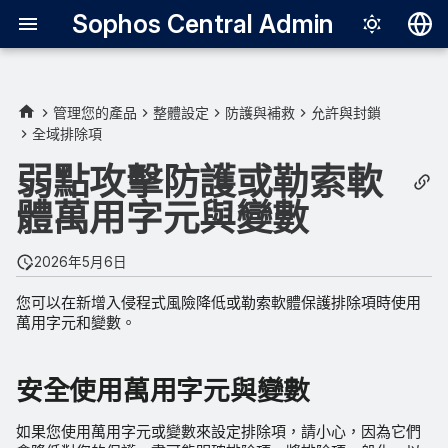
Sophos Central Admin
Deutsch
English
管理您的產品
整體設定
防護與補救
允許與封鎖
全域排除項
安全使用萬用字元與變數
Español
弱點攻擊防護或勒索軟
Français
萬用字元
體萬用字元與變數
Italiano
變數
日本語
2026年5月6日
한국어
您可以在新增入侵程式風險降低或勒索軟體保護排除項時使用
萬用字元和變數。
Português (Br
中文（繁體）
安全使用萬用字元與變數
如果您使用萬用字元或變數來設定排除項，請小心，因為它們