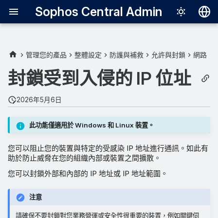
Sophos Central Admin
Deutsch
English
管理您的產品
整體設定
防護與補救
允許與封鎖
網路
封鎖 IP 位址
Español
封鎖受到入侵的 IP 位址
Français
解除封鎖 IP 位址
2026年5月6日
Italiano
日本語
此功能僅適用於 Windows 和 Linux 裝置。
한국어
您可以阻止您的裝置與特定的受感染 IP 地址進行通訊。如此有
Português (Br
助於防止威脅在您的組織內部或裝置之間擴散。
您可以封鎖外部和內部的 IP 地址或 IP 地址範圍。
中文（繁體）
注意
請確保不要封鎖對您業務營運或安全性很重要的裝置，例如關鍵伺