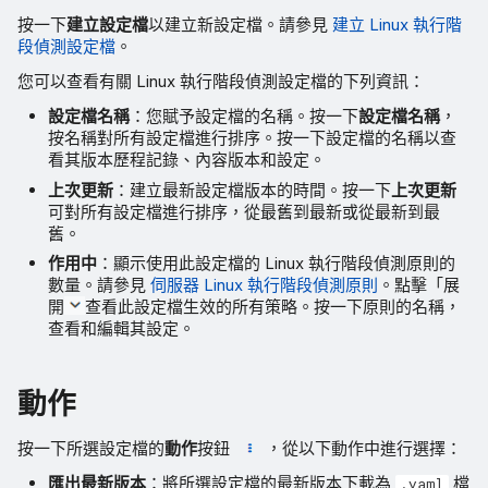
按一下
建立設定檔
以建立新設定檔。請參見
建立 Linux 執行階
段偵測設定檔
。
您可以查看有關 Linux 執行階段偵測設定檔的下列資訊：
設定檔名稱
：您賦予設定檔的名稱。按一下
設定檔名稱
，
按名稱對所有設定檔進行排序。按一下設定檔的名稱以查
看其版本歷程記錄、內容版本和設定。
上次更新
：建立最新設定檔版本的時間。按一下
上次更新
可對所有設定檔進行排序，從最舊到最新或從最新到最
舊。
作用中
：顯示使用此設定檔的 Linux 執行階段偵測原則的
數量。請參見
伺服器 Linux 執行階段偵測原則
。點擊「展
開
查看此設定檔生效的所有策略。按一下原則的名稱，
查看和編輯其設定。
動作
按一下所選設定檔的
動作
按鈕
，從以下動作中進行選擇：
匯出最新版本
：將所選設定檔的最新版本下載為
檔
.yaml