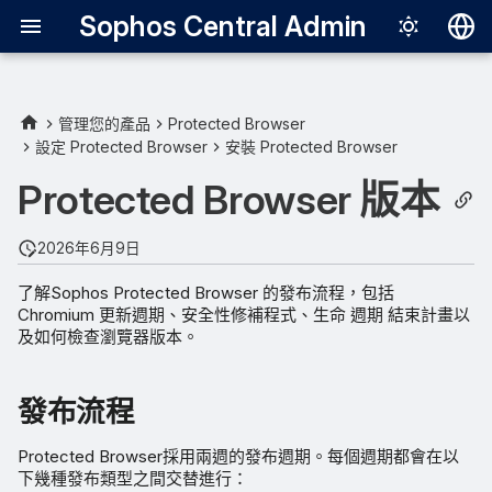
Sophos Central Admin
Deutsch
English
管理您的產品
Protected Browser
設定 Protected Browser
安裝 Protected Browser
發布流程
Español
Protected Browser 版本
Français
安全補丁
Italiano
2026年6月9日
發布計劃範例
日本語
了解Sophos Protected Browser 的發布流程，包括
瀏覽器版本生命週期結束
Chromium 更新週期、安全性修補程式、生命 週期 結束計畫以
한국어
及如何檢查瀏覽器版本。
Português (Br
尋找瀏覽器版本
中文（繁體）
發布流程
Protected Browser採用兩週的發布週期。每個週期都會在以
下幾種發布類型之間交替進行：