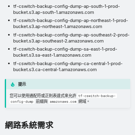
tf-cswitch-backup-config-dump-ap-south-1-prod-
bucket.s3.ap-south-1.amazonaws.com
tf-cswitch-backup-config-dump-ap-northeast-1-prod-
bucket.s3.ap-northeast-1.amazonaws.com
tf-cswitch-backup-config-dump-ap-southeast-2-prod-
bucket.s3.ap-southeast-2.amazonaws.com
tf-cswitch-backup-config-dump-sa-east-1-prod-
bucket.s3.sa-east-1.amazonaws.com
tf-cswitch-backup-config-dump-ca-central-1-prod-
bucket.s3.ca-central-1.amazonaws.com
提示
您可以使用通配符或正則表達式來允許
tf-cswitch-backup-
前綴與
網域。
config-dump
amazonaws.com
網路系統需求