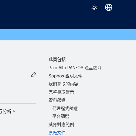
Deutsch
English
Español
Français
此頁包括
Italiano
Palo Alto PAN-OS 產品簡介
Sophos 說明文件
日本語
我們擷取的內容
한국어
完整擷取警示
Português (Brasil)
資料篩選
代理程式篩選
中文（繁體）
 進行分析。
平台篩選
威脅對應範例
原廠文件