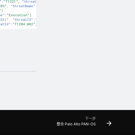
"
:
"T1221"
,
"threatName"
:
"Template Injection"
}
189"
,
"threatName"
:
"Drive-by Compromise"
}
"
}
me"
:
"Execution"
}
033)"
"threatId"
:
"T1573"
,
"threatName"
:
"Encrypted Channel"
}
eatId"
:
"T1204.002"
,
"threatName"
:
"Malicious File"
}
下一步
整合 Palo Alto PAN-OS