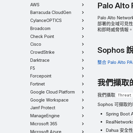
Palo Al
AWS
Barracuda CloudGen
Palo Alto N
CylanceOPTICS
部署的全域可見性
Broadcom
和即時威脅情報。
Check Point
Cisco
Sophos
CrowdStrike
Darktrace
整合 Palo Alto P
F5
Forcepoint
我們擷取
Fortinet
Google Cloud Platform
我們攝取
Threat
Google Workspace
Sophos 可擷
Jamf Protect
Spring Boo
ManageEngine
RealNetwo
Microsoft 365
Dahua 安全
Microsoft Azure