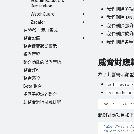
Veeam Backup &
Replication
我們刪除多項
WatchGuard
我們刪除 DN
Zscaler
我們刪除部分 
在AWS上添加集成
我們刪除被
整合設備
我們刪除各種
整合健康狀態警示
遙測歷程
威脅對應
整合功能的偵測管線
整合許可
為了判斷警示類型
整合憑證
cef.deviceE
Beta 整合
PanOSThreat
多個子領域的整合
對整合進行疑難排解
範例對應項目如下
{
"alertType"
:
"A
{
"alertType"
:
"R