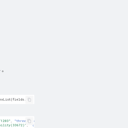
對。
T1203"
,
"threatName"
:
"Exploitation for Client Execution"
}
bility(33672)"
,
"threatId"
:
"T1203"
,
"threatName"
:
"Exploitation for