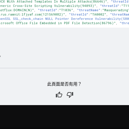
OCX With Attached Templates In Multiple Attacks(86646)"
,
"threatId
eneric Cross-Site Scripting Vulnerability(94093)"
,
"threatId"
:
"T1
astflux:DOMAIN(N)"
,
"threatId"
:
"T1036"
,
"threatName"
:
"Masquerading
irus.ramnit:lfjyaf.com(121569082)"
,
"threatId"
:
"TA0002"
,
"threatNa
penSSL SSL_check_chain NULL Pointer Dereference Vulnerability(58
icrosoft Office File Embedded in PDF File Detection(86796)"
,
"thr
。
此頁面是否有用？