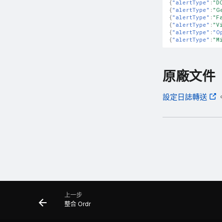
{
"alertType"
:
"D
{
"alertType"
:
"G
{
"alertType"
:
"F
{
"alertType"
:
"V
{
"alertType"
:
"O
{
"alertType"
:
"M
原廠文件
設定日誌轉送
上一步
整合 Ordr