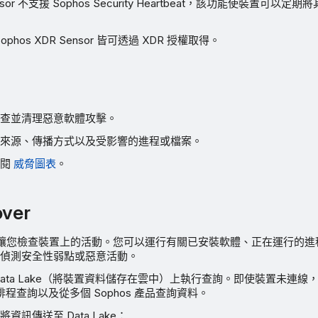
Sensor 不支援 Sophos Security Heartbeat，該功能使裝置可
。
 Sophos XDR Sensor 皆可透過 XDR 授權取得。
查並清理惡意軟體攻擊。
來源、傳播方式以及受影響的進程或檔案。
參閱
威脅圖表
。
over
over 可讓您檢查裝置上的活動。您可以運行有關已安裝軟體、正在運行的
偵測安全性弱點或惡意活動。
ata Lake（將裝置資料儲存在雲中）上執行查詢。即使裝置未連線，您
、排程查詢以及從多個 Sophos 產品查詢資料。
訊傳送至 Data Lake：