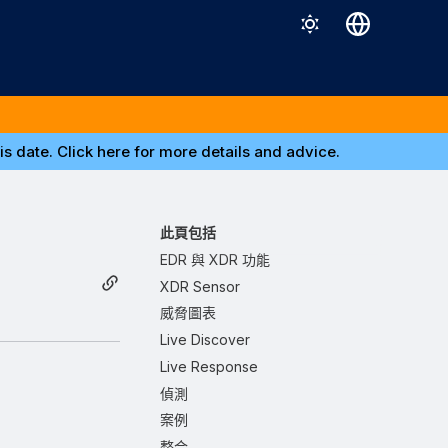
Deutsch
English
Español
s date. Click here for more details and advice.
Français
Italiano
此頁包括
日本語
EDR 與 XDR 功能
XDR Sensor
한국어
威脅圖表
Português (Brasil)
Live Discover
中文（繁體）
Live Response
偵測
案例
整合