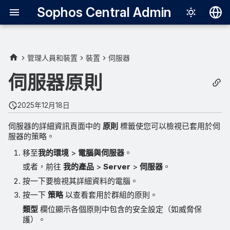
Sophos Central Admin
Deutsch
English
管理人員和裝置
裝置
伺服器
Español
伺服器原則
Français
2025年12月18日
Italiano
伺服器的詳細資訊頁面中的
原則
標籤使您可以檢視已套用於伺
日本語
服器的策略。
한국어
移至
我的環境
>
電腦與伺服器
。
Português (Br
或者，前往
我的產品
>
Server
>
伺服器
。
按一下要檢視其詳細資料的電腦。
中文（繁體）
按一下
策略
以查看套用於群組的原則。
類型
欄位顯示各個原則中包含的安全設定（如威脅保
護）。