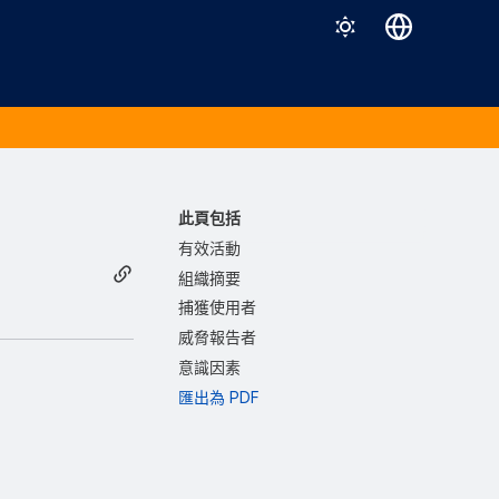
Deutsch
English
Español
Français
此頁包括
Italiano
有效活動
組織摘要
日本語
捕獲使用者
한국어
威脅報告者
Português (Brasil)
意識因素
匯出為 PDF
中文（繁體）