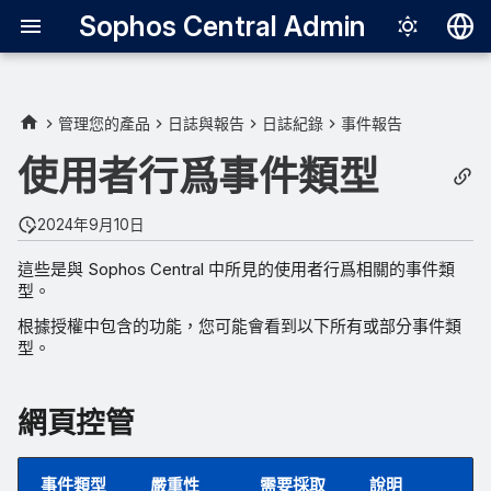
Sophos Central Admin
Deutsch
English
管理您的產品
日誌與報告
日誌紀錄
事件報告
網頁控管
Español
使用者行爲事件類型
Français
下載信譽
2024年9月10日
Italiano
資料遺失防護
這些是與 Sophos Central 中所見的使用者行爲相關的事件類
日本語
型。
한국어
根據授權中包含的功能，您可能會看到以下所有或部分事件類
型。
Português (Br
中文（繁體）
網頁控管
事件類型
嚴重性
需要採取
說明