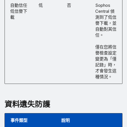
自動信任
低
否
Sophos
低信譽下
Central 偵
載
測到了低信
譽下載，並
自動對其信
任。
僅在您將信
譽檢查設定
變更為「僅
記錄」時，
才會發生這
種情況。
資料遺失防護
事件類型
說明