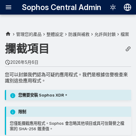
Sophos Central Admin
Deutsch
English
管理您的產品
整體設定
防護與補救
允許與封鎖
檔案
關於攔截應用程式
Español
攔截項目
Français
攔截應用程式
2026年5月6日
Italiano
從攔截清單中移除應用程式
您可以封鎖我們認為可疑的應用程式。我們是根據信譽檢查來
日本語
識別這些應用程式。
한국어
您需要安裝 Sophos XDR。
Português (Br
中文（繁體）
限制
您僅能攔截應用程式。Sophos 會忽略其他項目或具可信聲譽之檔
案的 SHA-256 雜湊值。