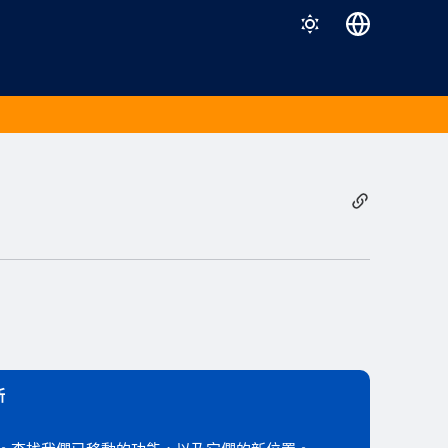
Deutsch
English
Español
Français
Italiano
日本語
한국어
Português (Brasil)
中文（繁體）
新