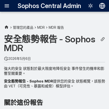
Sophos Central Admin
Deutsch
English
管理您的產品
MDR
MDR 報告
關於這份報告
Español
安全態勢報告 - Sophos
Français
MDR
職業教育模式
Italiano
報告詳細資訊
2026年5月6日
日本語
強大的安全 狀態對於最大限度地降低安全 事件發生的機率和影
可見度
한국어
響至關重要。
Português (Br
暴露
安全態勢報告 - Sophos MDR
提供您的安全 狀態概覽，該態勢
由 VET（可見性、暴露和威脅）模型評估。
中文（繁體）
威脅
關於這份報告