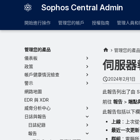
Sophos Central Admin
開始進行操作
管理您的帳戶
授權指南
管理人員和
管理您的產品
管理您的產
儀表板
伺服器
政策
帳戶健康情況檢查
2024年2月1日
警示
此報告列出了由 Sop
網路地圖
EDR 與 XDR
前往
報告
>
端點與
威脅分析中心
此報告包括以下欄
日誌與報告
上線
：上次從
日誌紀錄
最近一次更新
報告
群組
：電腦所