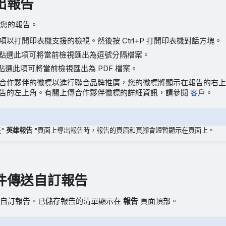
出報告
您的報告。
項以打開印表機支援的檢視。然後按 Ctrl+P 打開印表機對話方塊。
: 點選此項可將當前檢視匯出為逗號分隔檔案。
 點選此項可將當前檢視匯出為 PDF 檔案。
合作夥伴的徽標以進行聯合品牌推廣，您的徽標將顯示在報告的右
告的左上角。有關上傳合作夥伴徽標的詳細資訊，請參閱
客戶
。
"
英雄報告
"頁面上導出報告時，報告的頁眉和頁腳會短暫顯示在頁面上。
件傳送自訂報告
存自訂報告。已儲存報告的清單顯示在
報告
頁面頂部。