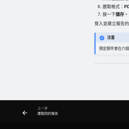
選取格式：
P
按一下
儲存
。
登入並建立報告的
注意
預定郵件會在六個
上一步
遭駁回的報告