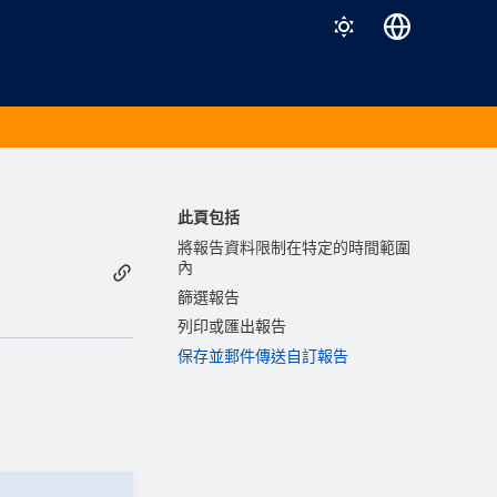
Deutsch
English
Español
Français
此頁包括
Italiano
將報告資料限制在特定的時間範圍
內
日本語
篩選報告
한국어
列印或匯出報告
保存並郵件傳送自訂報告
Português (Brasil)
中文（繁體）