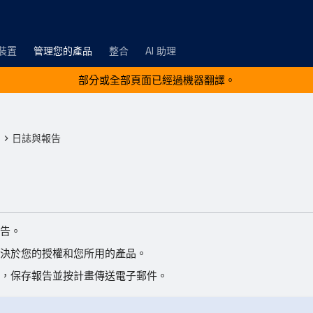
裝置
管理您的產品
整合
AI 助理
部分或全部頁面已經過機器翻譯。
品
日誌與報告
告。
決於您的授權和您所用的產品。
，保存報告並按計畫傳送電子郵件。