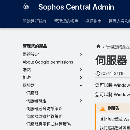
Sophos Central Admin
帳戶健康情況檢查
警示
開始進行操作
管理您的帳戶
授權指南
管理人員和
網路地圖
EDR 與 XDR
威脅分析中心
管理您的產品
日誌與報告
管理您的產
整體設定
伺服器 
About Google permissions
端點
2024年2月1日
加密
您可以將 Wind
伺服器
伺服器
您可以將 Win
伺服器群組
伺服器威脅防護策略
則警告
伺服器周邊控管策略
其他防火牆或 W
伺服器應用程式控管策略
我們建議您測試自