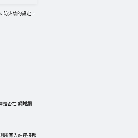
ws 防火牆的設定。
選擇是否在
網域網
則所有入站連接都