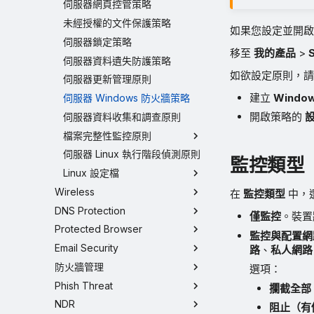
伺服器網頁控管策略
未經授權的文件保護策略
如果您設定並開啟一
伺服器鎖定策略
移至
我的產品
>
伺服器資料遺失防護策略
如欲設定原則，請
伺服器更新管理原則
建立
Windo
伺服器 Windows 防火牆策略
開啟策略的
伺服器資料收集和調查原則
檔案完整性監控原則
伺服器 Linux 執行階段偵測原則
監控類型
Linux 設定檔
Wireless
在
監控類型
中，
DNS Protection
僅監控
。裝置將
Protected Browser
監控與配置網
Email Security
路
、
私人網路
防火牆管理
選項：
Phish Threat
攔截全部
NDR
阻止（有