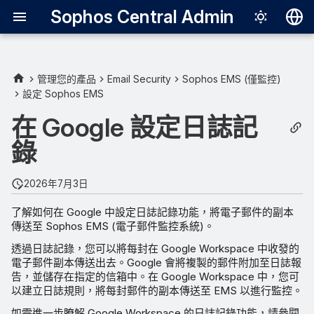
Sophos Central Admin
Deutsch
English
管理您的產品
Email Security
Sophos EMS (僅監控)
設定 Sophos EMS
準備事項
Español
在 Google 設定日誌記
Français
設定外部相依性
錄
Italiano
在 Google Workspace 中建
日本語
立日誌規則
2026年7月3日
한국어
了解如何在 Google 中設定日誌記錄功能，將電子郵件的副本
設定傳入閘道
傳送至 Sophos EMS (電子郵件監控系統)。
Português (Br
透過日誌記錄，您可以將每封在 Google Workspace 中收發的
中文（繁體）
電子郵件副本傳送出去。Google 會將複製的郵件附加至日誌報
告，並儲存在指定的信箱中。在 Google Workspace 中，您可
以建立日誌規則，將每封郵件的副本傳送至 EMS 以進行監控。
如需進一步瞭解 Google Workspace 的日誌記錄功能，請參閱