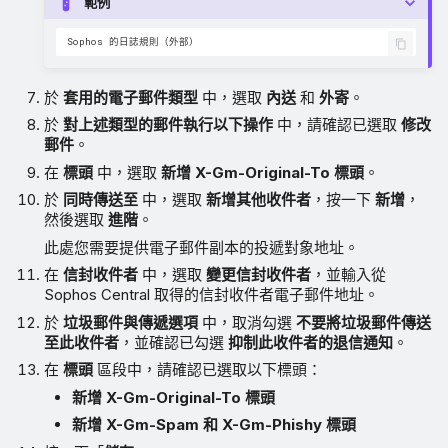
範例
於
套用的電子郵件類型
中，選取
內送
和
外寄
。
於
對上述類型的郵件執行以下操作
中，請確認已選取
修改
郵件
。
在
標頭
中，選取
新增 X-Gm-Original-To 標頭
。
於
同時傳送至
中，選取
新增其他收件者
，按一下
新增
，
然後選取
進階
。
此處您需要提供電子郵件副本的投遞對象地址。
在
信封收件者
中，選取
變更信封收件者
，並輸入從
Sophos Central 取得的信封收件者電子郵件地址。
於
垃圾郵件與傳遞選項
中，取消勾選
不要將垃圾郵件傳送
至此收件者
，並確認已勾選
抑制此收件者的退信通知
。
在
標頭
區段中，請確認已選取以下標頭：
新增 X-Gm-Original-To 標頭
新增 X-Gm-Spam 和 X-Gm-Phishy 標頭