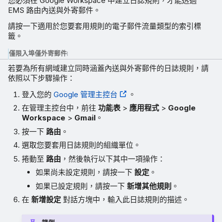
您必須在 Google Workspace 中建立日誌規則，才能透過
EMS 路由內送與外寄郵件。
請按一下適用於您要套用規則的電子郵件流量類型的索引標
籤。
僅限入埠
僅外寄郵件
若要為所有網域建立同時涵蓋內送與外寄郵件的日誌規則，請
依照以下步驟操作：
登入您的
Google 管理主控台
。
在管理主控台中，前往
功能表
>
應用程式
>
Google
Workspace
>
Gmail
。
按一下
路由
。
選取您要套用日誌規則的組織單位。
捲動至
路由
，然後執行以下其中一項操作：
如果尚未設定規則，請按一下
設定
。
如果已設定規則，請按一下
新增其他規則
。
在
新增設定
對話方塊中，輸入此日誌規則的描述。