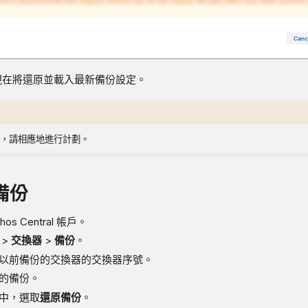
tch 現在將還原並載入最新備份設定。
，請相應地進行計劃。
備份
os Central 帳戶。
>
交換器
>
備份
。
以前備份的交換器的交換器序號。
的備份。
中，選取
還原備份
。