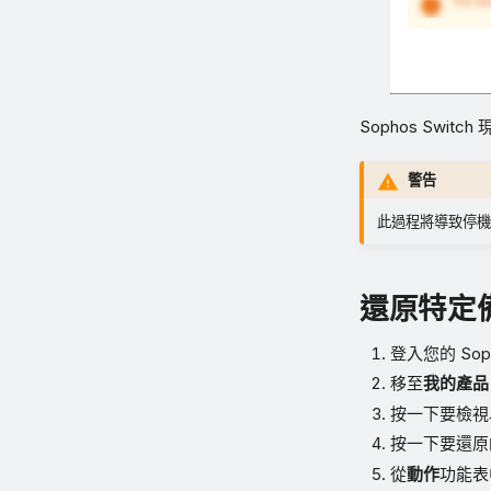
Sophos Swi
警告
此過程將導致停機
還原特定
登入您的 Soph
移至
我的產品
按一下要檢視
按一下要還原
從
動作
功能表