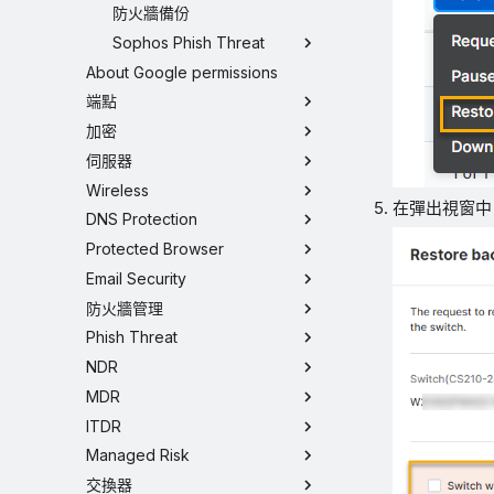
防火牆備份
Sophos Phish Threat
About Google permissions
端點
加密
伺服器
Wireless
在彈出視窗中
DNS Protection
Protected Browser
Email Security
防火牆管理
Phish Threat
NDR
MDR
ITDR
Managed Risk
交換器