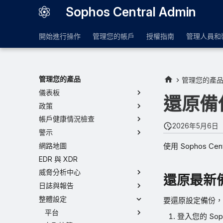
Sophos Central Admin
開始進行操作
管理您的帳戶
授權指南
管理人員和
管理您的產品
管理您的產
儀表板
還原備
政策
帳戶健康情況檢查
2026年5月6日
警示
使用 Sophos C
網路地圖
EDR 與 XDR
威脅分析中心
還原最新
日誌與報告
整體設定
要還原設定備份，
平台
登入您的 Soph