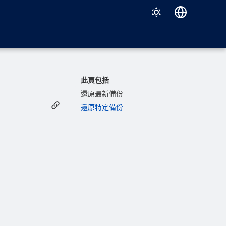
Deutsch
English
Español
此頁包括
Français
還原最新備份
還原特定備份
Italiano
日本語
한국어
Português (Brasil)
中文（繁體）