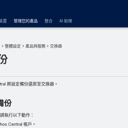
裝置
管理您的產品
整合
AI 助理
品
整體設定
產品與服務
交換器
份
entral 將設定備份還原至交換器。
備份
請執行以下動作：
os Central 帳戶。