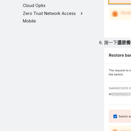
Cloud Optix
Zero Trust Network Access
Mobile
按一下
還原備