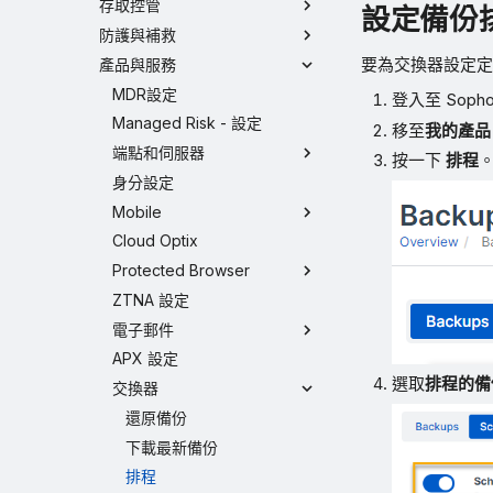
存取控管
設定備份
防護與補救
要為交換器設定定
產品與服務
MDR設定
登入至 Sophos
Managed Risk - 設定
移至
我的產品
端點和伺服器
按一下
排程
身分設定
Mobile
Cloud Optix
Protected Browser
ZTNA 設定
電子郵件
APX 設定
選取
排程的備
交換器
還原備份
下載最新備份
排程