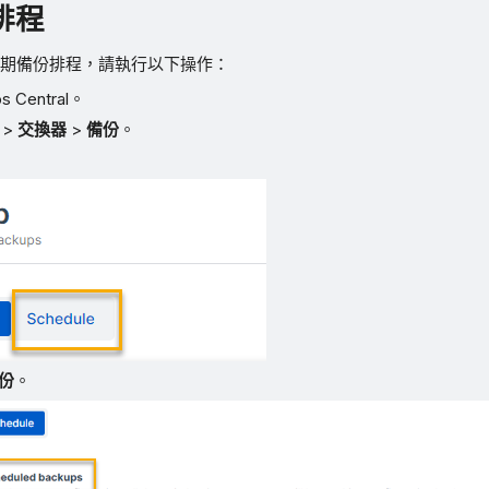
排程
期備份排程，請執行以下操作：
 Central。
>
交換器
>
備份
。
。
份
。