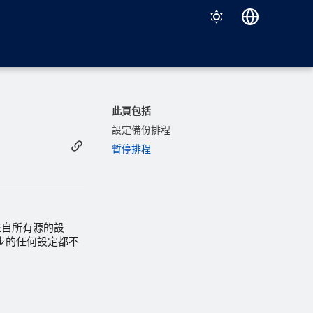
Deutsch
English
Español
此頁包括
Français
設定備份排程
暫停排程
Italiano
日本語
한국어
Português (Brasil)
來自所有源的設
換器同步的任何設定都不
中文（繁體）