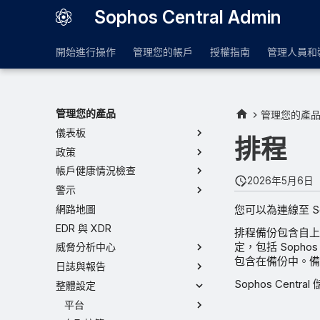
Sophos Central Admin
開始進行操作
管理您的帳戶
授權指南
管理人員和
管理您的產品
管理您的產
儀表板
排程
政策
帳戶健康情況檢查
2026年5月6日
警示
您可以為連線至 S
網路地圖
EDR 與 XDR
排程備份包含自上
定，包括 Sophos
威脅分析中心
包含在備份中。備份
日誌與報告
Sophos Ce
整體設定
平台