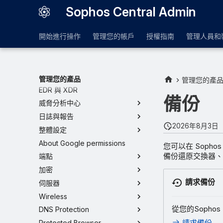
Sophos Central Admin
儀表板
開始進行操作
管理您的帳戶
授權指南
管理人員和
政策
帳戶健康情況檢查
警示
網路地圖
管理您的產品
管理您的產
EDR 與 XDR
備份
威脅分析中心
日誌與報告
2026年8月3日
整體設定
About Google permissions
您可以在 Sopho
備份還原交換器、
端點
加密
請求備份
伺服器
Wireless
從您的Sophos
DNS Protection
請求備份
Protected Browser