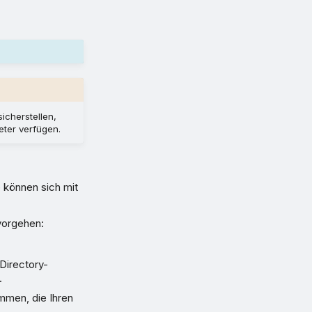
cherstellen,
eter verfügen.
e können sich mit
vorgehen:
 Directory-
.
immen, die Ihren