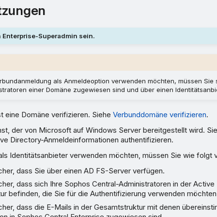
tzungen
 Enterprise-Superadmin sein.
rbundanmeldung als Anmeldeoption verwenden möchten, müssen Sie si
istratoren einer Domäne zugewiesen sind und über einen Identitätsanbi
t eine Domäne verifizieren. Siehe
Verbunddomäne verifizieren
.
nst, der von Microsoft auf Windows Server bereitgestellt wird. Si
ve Directory-Anmeldeinformationen authentifizieren.
ls Identitätsanbieter verwenden möchten, müssen Sie wie folgt 
icher, dass Sie über einen AD FS-Server verfügen.
icher, dass sich Ihre Sophos Central-Administratoren in der Active
r befinden, die Sie für die Authentifizierung verwenden möchten
icher, dass die E-Mails in der Gesamtstruktur mit denen übereinst
en in Sophos Central Enterprise zugewiesen sind.