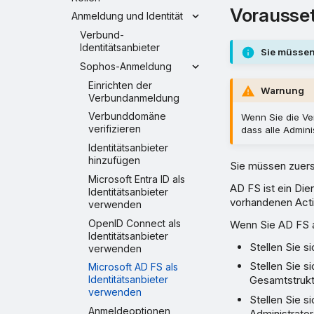
Vorausse
Anmeldung und Identität
Verbund-
Identitätsanbieter
Sie müssen
Sophos-Anmeldung
Einrichten der
Warnung
Verbundanmeldung
Verbunddomäne
Wenn Sie die Ve
verifizieren
dass alle Admin
Identitätsanbieter
hinzufügen
Sie müssen zuers
Microsoft Entra ID als
AD FS ist ein Die
Identitätsanbieter
vorhandenen Acti
verwenden
OpenID Connect als
Wenn Sie AD FS a
Identitätsanbieter
Stellen Sie s
verwenden
Stellen Sie s
Microsoft AD FS als
Gesamtstruktu
Identitätsanbieter
verwenden
Stellen Sie s
Anmeldeoptionen
Administrator