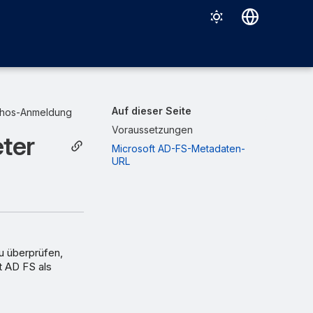
Deutsch
English
Español
Auf dieser Seite
hos-Anmeldung
Français
Voraussetzungen
eter
Microsoft AD-FS-Metadaten-
Italiano
URL
日本語
한국어
Português (Brasil)
中文（繁體）
u überprüfen,
t AD FS als