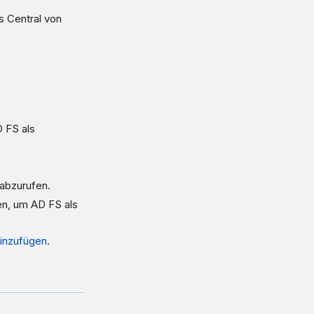
 Central von
 FS als
abzurufen.
en, um AD FS als
hinzufügen
.