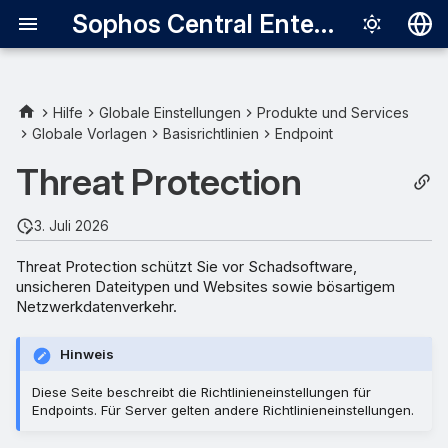
Sophos Central Enterprise
Deutsch
English
Hilfe
Globale Einstellungen
Produkte und Services
Globale Vorlagen
Basisrichtlinien
Endpoint
Empfohlene Einstellungen
Español
verwenden
Threat Protection
Français
Deep Learning
Italiano
3. Juli 2026
日本語
Live Protection
Threat Protection schützt Sie vor Schadsoftware,
unsicheren Dateitypen und Websites sowie bösartigem
한국어
Netzwerkdatenverkehr.
Echtzeit-Scans - Lokale
Português (Br
Dateien und gemeinsam
genutzte Dateien im
Hinweis
中文（繁體）
Netzwerk
Diese Seite beschreibt die Richtlinieneinstellungen für
Endpoints. Für Server gelten andere Richtlinieneinstellungen.
Echtzeit-Scans - Internet