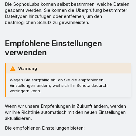
Die SophosLabs können selbst bestimmen, welche Dateien
Beseitigung
gescannt werden. Sie können die Überprüfung bestimmter
Dateitypen hinzufügen oder entfernen, um den
bestmöglichen Schutz zu gewährleisten.
Laufzeitschutz
Adaptive Attack Protection
Empfohlene Einstellungen
verwenden
Erweiterte Einstellungen
QUIC-Browserverbindungen
Warnung
blockieren
Wägen Sie sorgfältig ab, ob Sie die empfohlenen
Einstellungen ändern, weil sich Ihr Schutz dadurch
SSL/TLS-Entschlüsselung
verringern kann.
von HTTPS-Websites
Wenn wir unsere Empfehlungen in Zukunft ändern, werden
wir Ihre Richtlinie automatisch mit den neuen Einstellungen
Geräte-Isolation
aktualisieren.
Geplante Scans
Die empfohlenen Einstellungen bieten: