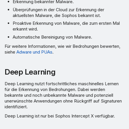
Erkennung bekannter Malware.
Ausschlüsse
Überprüfungen in der Cloud zur Erkennung der
aktuellsten Malware, die Sophos bekannt ist.
Scan-Ausschlüsse
Proaktive Erkennung von Malware, die zum ersten Mal
erkannt wird.
Hashing-Ausschluss
Automatische Bereinigung von Malware.
Für weitere Informationen, wie wir Bedrohungen bewerten,
Treiber-Erkennung
siehe
Adware und PUAs
.
(Windows)
Desktop-
Deep Learning
Benachrichtigungen
Deep Learning nutzt fortschrittliches maschinelles Lernen
für die Erkennung von Bedrohungen. Dabei werden
bekannte und noch unbekannte Malware und potenziell
unerwünschte Anwendungen ohne Rückgriff auf Signaturen
identifiziert.
Deep Learning ist nur bei Sophos Intercept X verfügbar.