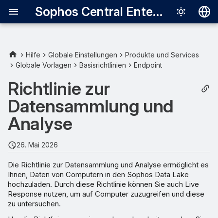
Sophos Central Enterprise
Deutsch
English
Hilfe
Globale Einstellungen
Produkte und Services
Globale Vorlagen
Basisrichtlinien
Endpoint
Live Response
Español
Richtlinie zur
Français
Data-Lake-Uploads
Datensammlung und
Italiano
Analyse
日本語
한국어
26. Mai 2026
Português (Br
Die Richtlinie zur Datensammlung und Analyse ermöglicht es
Ihnen, Daten von Computern in den Sophos Data Lake
中文（繁體）
hochzuladen. Durch diese Richtlinie können Sie auch Live
Response nutzen, um auf Computer zuzugreifen und diese
zu untersuchen.