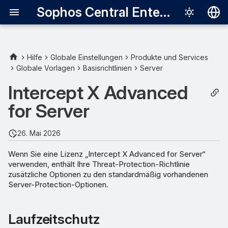
Sophos Central Enterprise
Deutsch
English
Hilfe
Globale Einstellungen
Produkte und Services
Globale Vorlagen
Basisrichtlinien
Server
Laufzeitschutz
Español
Intercept X Advanced
Français
Deep Learning
for Server
Italiano
Beseitigung
日本語
26. Mai 2026
한국어
Wenn Sie eine Lizenz „Intercept X Advanced for Server“
verwenden, enthält Ihre Threat-Protection-Richtlinie
Português (Br
zusätzliche Optionen zu den standardmäßig vorhandenen
中文（繁體）
Server-Protection-Optionen.
Laufzeitschutz