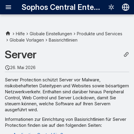
Sophos Central Enterprise
Deutsch
English
Hilfe
Globale Einstellungen
Produkte und Services
Globale Vorlagen
Basisrichtlinien
Español
Server
Français
Italiano
26. Mai 2026
日本語
Server Protection schützt Server vor Malware,
risikobehafteten Dateitypen und Websites sowie bösartigem
한국어
Netzwerkverkehr. Enthalten sind darüber hinaus Peripheral
Português (Br
Control, Web Control und Server Lockdown, damit Sie
steuern können, welche Software auf Ihren Servern
中文（繁體）
ausgeführt wird.
Informationen zur Einrichtung von Basisrichtlinien für Server
Protection finden sie auf den folgenden Seiten: