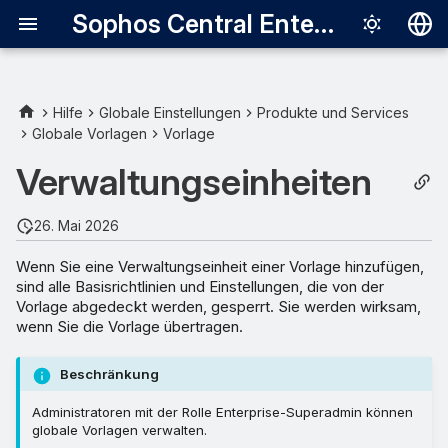
Sophos Central Enterprise
Deutsch
English
Hilfe
Globale Einstellungen
Produkte und Services
Globale Vorlagen
Vorlage
Español
Verwaltungseinheiten
Français
Italiano
26. Mai 2026
日本語
Wenn Sie eine Verwaltungseinheit einer Vorlage hinzufügen,
sind alle Basisrichtlinien und Einstellungen, die von der
한국어
Vorlage abgedeckt werden, gesperrt. Sie werden wirksam,
Português (Br
wenn Sie die Vorlage übertragen.
中文（繁體）
Beschränkung
Administratoren mit der Rolle Enterprise-Superadmin können
globale Vorlagen verwalten.