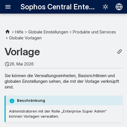
Sophos Central Enterprise
Deutsch
English
Hilfe
Globale Einstellungen
Produkte und Services
Globale Vorlagen
Español
Vorlage
Français
Italiano
26. Mai 2026
日本語
Sie können die Verwaltungseinheiten, Basisrichtlinien und
globalen Einstellungen sehen, die mit der Vorlage verknüpft
한국어
sind.
Português (Br
Beschränkung
中文（繁體）
Administratoren mit der Rolle „Enterprise Super Admin“
können Vorlagen verwalten.