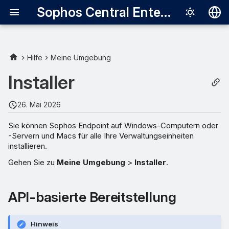
Sophos Central Enterprise
Deutsch
English
Hilfe
Meine Umgebung
Español
Installer
Français
26. Mai 2026
Italiano
Sie können Sophos Endpoint auf Windows-Computern oder
日本語
-Servern und Macs für alle Ihre Verwaltungseinheiten
installieren.
한국어
Gehen Sie zu
Meine Umgebung
>
Installer
.
Português (Br
中文（繁體）
API-basierte Bereitstellung
Hinweis