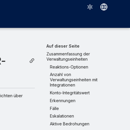
Deutsch
English
Español
Auf dieser Seite
Français
Zusammenfassung der
R-
Verwaltungseinheiten
Italiano
Reaktions-Optionen
日本語
Anzahl von
Verwaltungseinheiten mit
한국어
Integrationen
Konto-Integritätswert
Português (Brasil)
ichten über
Erkennungen
中文（繁體）
Fälle
Eskalationen
Aktive Bedrohungen