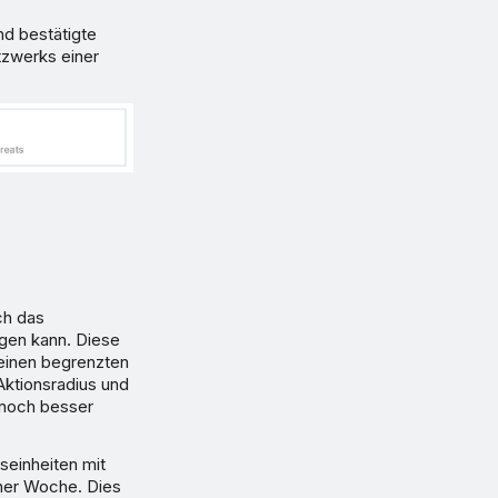
nd bestätigte
tzwerks einer
ch das
gen kann. Diese
einen begrenzten
Aktionsradius und
 noch besser
seinheiten mit
ner Woche. Dies