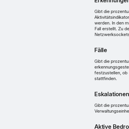
Erkennunge
Gibt die prozent
Aktivitätsindikat
werden. In den me
Fall erstellt. Z
Netzwerksockets,
Fälle
Gibt die prozentu
erkennungsgesteu
festzustellen, ob
stattfinden.
Eskalatione
Gibt die prozentu
Verwaltungseinhei
Aktive Bedr