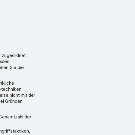
 zugeordnet,
ealen
hen Sie die
nkliche
-techniken
se nicht mit der
wei Gründen
 Gesamtzahl der
griffstaktiken,