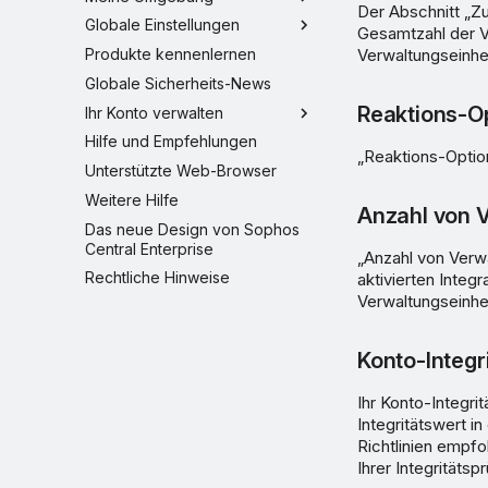
Der Abschnitt „Z
Globale Einstellungen
Gesamtzahl der V
Produkte kennenlernen
Verwaltungseinhei
Globale Sicherheits-News
Reaktions-O
Ihr Konto verwalten
Hilfe und Empfehlungen
„Reaktions-Option
Unterstützte Web-Browser
Weitere Hilfe
Anzahl von V
Das neue Design von Sophos
Central Enterprise
„Anzahl von Verwa
Rechtliche Hinweise
aktivierten Integr
Verwaltungseinhei
Konto-Integr
Ihr Konto-Integri
Integritätswert i
Richtlinien empfo
Ihrer Integritätsp