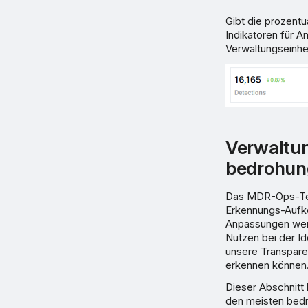
Gibt die prozent
Indikatoren für A
Verwaltungseinhe
Verwaltun
bedrohun
Das MDR-Ops-Team
Erkennungs-Aufko
Anpassungen werd
Nutzen bei der I
unsere Transpare
erkennen können
Dieser Abschnitt 
den meisten bed