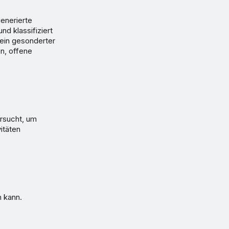
enerierte
nd klassifiziert
kein gesonderter
n, offene
e
ersucht, um
itäten
n kann.