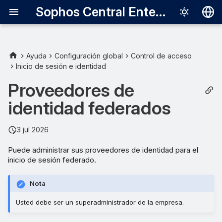
Sophos Central Enterprise
Deutsch
English
Ayuda
Configuración global
Control de acceso
Inicio de sesión e identidad
Añadir un proveedor de
Español
identidad
Proveedores de
Français
identidad federados
Activar un proveedor de
Italiano
identidad
日本語
3 jul 2026
한국어
Puede administrar sus proveedores de identidad para el
inicio de sesión federado.
Português (Br
中文（繁體）
Nota
Usted debe ser un superadministrador de la empresa.