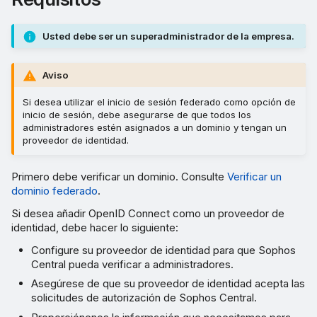
necesita para añadir Okta
como su proveedor de
identidad
Usted debe ser un superadministrador de la empresa.
Utilizar Google Workspace
Aviso
como un proveedor de
Si desea utilizar el inicio de sesión federado como opción de
identidad
inicio de sesión, debe asegurarse de que todos los
administradores estén asignados a un dominio y tengan un
proveedor de identidad.
Primero debe verificar un dominio. Consulte
Verificar un
dominio federado
.
Si desea añadir OpenID Connect como un proveedor de
identidad, debe hacer lo siguiente:
Configure su proveedor de identidad para que Sophos
Central pueda verificar a administradores.
Asegúrese de que su proveedor de identidad acepta las
solicitudes de autorización de Sophos Central.