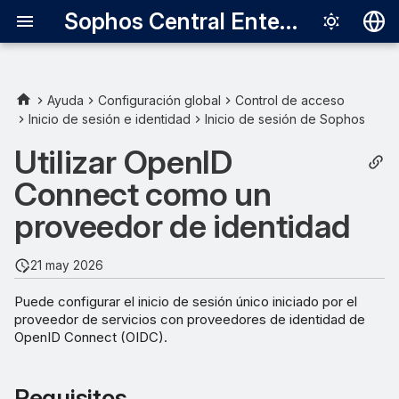
Sophos Central Enterprise
Deutsch
English
Ayuda
Configuración global
Control de acceso
Inicio de sesión e identidad
Inicio de sesión de Sophos
Requisitos
Español
Utilizar OpenID
Français
Solicitudes de
Connect como un
autenticación
Italiano
proveedor de identidad
日本語
Configurar Okta como un
proveedor de identidad
한국어
21 may 2026
Português (Br
Configurar una integración
Puede configurar el inicio de sesión único iniciado por el
de aplicaciones para
proveedor de servicios con proveedores de identidad de
中文（繁體）
OpenID Connect (OIDC).
Sophos Central
Obtener la información que
Requisitos