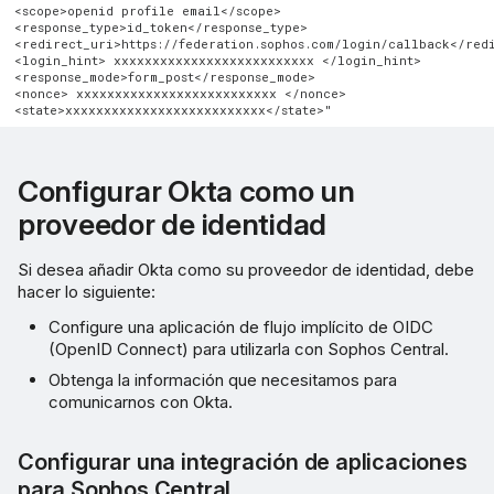
<scope>openid profile email</scope>

<response_type>id_token</response_type>

<redirect_uri>https://federation.sophos.com/login/callback</redi
<login_hint> xxxxxxxxxxxxxxxxxxxxxxxxxx </login_hint>

<response_mode>form_post</response_mode>

<nonce> xxxxxxxxxxxxxxxxxxxxxxxxxx </nonce>

Configurar Okta como un
proveedor de identidad
Si desea añadir Okta como su proveedor de identidad, debe
hacer lo siguiente:
Configure una aplicación de flujo implícito de OIDC
(OpenID Connect) para utilizarla con Sophos Central.
Obtenga la información que necesitamos para
comunicarnos con Okta.
Configurar una integración de aplicaciones
para Sophos Central